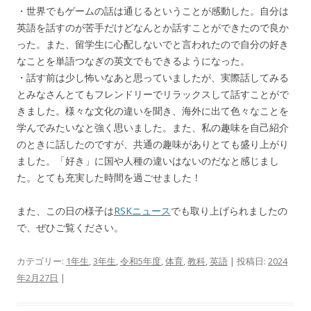
・世界でもゲームの話は通じるということが感動した。自分は
英語を話すのが苦手だけどなんとか話すことができたので良か
った。また、留学生に心配しないでと言われたので自分の好き
なことを単語つなぎの英文でもできるようになった。
・話す前は少し怖いなあと思っていましたが、実際話してみる
とみなさんとてもフレンドリーでリラックスして話すことがで
きました。様々な文化の違いを聞き、海外に出て色々なことを
学んでみたいなと強く思いました。また、私の趣味を自己紹介
のときに話したのですが、共通の趣味がありとても盛り上がり
ました。「好き」に国や人種の違いはないのだなと感じまし
た。とても充実した時間を過ごせました！
また、この日の様子は
RSKニュース
でも取り上げられましたの
で、ぜひご覧ください。
カテゴリー:
1年生
,
3年生
,
令和5年度
,
体育
,
教科
,
英語
| 投稿日:
2024
年2月27日
|