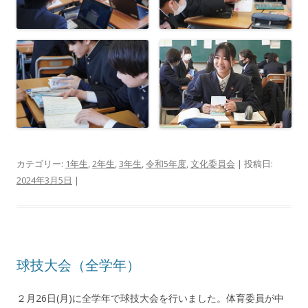
カテゴリー:
1年生
,
2年生
,
3年生
,
令和5年度
,
文化委員会
| 投稿日:
2024年3月5日
|
球技大会（全学年）
２月26日(月)に全学年で球技大会を行いました。体育委員が中