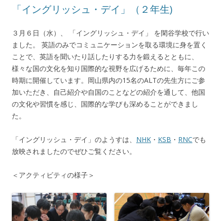
「イングリッシュ・デイ」（２年生)
３月６日（水）、 「イングリッシュ・デイ」 を閑谷学校で行い
ました。 英語のみでコミュニケーションを取る環境に身を置く
ことで、英語を聞いたり話したりする力を鍛えるとともに、
様々な国の文化を知り国際的な視野を広げるために、毎年この
時期に開催しています。岡山県内の15名のALTの先生方にご参
加いただき、自己紹介や自国のことなどの紹介を通して、他国
の文化や習慣を感じ、国際的な学びも深めることができまし
た。
「イングリッシュ・デイ」のようすは、
NHK
・
KSB
・
RNC
でも
放映されましたのでぜひご覧ください。
＜アクティビティの様子＞