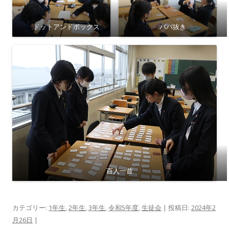
ドットアンドボックス
ババ抜き
百人一首
カテゴリー:
1年生
,
2年生
,
3年生
,
令和5年度
,
生徒会
| 投稿日:
2024年2
月26日
|