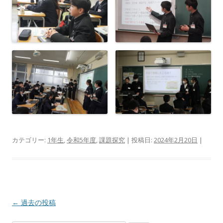
カテゴリー:
1年生
,
令和5年度
,
課題探究
| 投稿日:
2024年2月20日
|
投稿ナビゲーション
←
過去の投稿