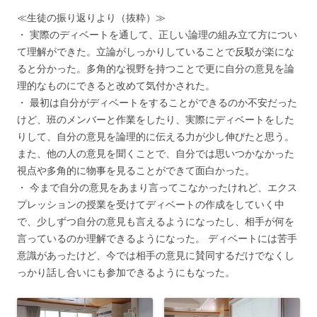
≪生徒の振り返りより（抜粋）≫
・ 実際のディベートを通して、正しい論理の組み立て方につい
て理解ができた。立論がしっかりしていることで反駁が楽にな
ると分かった。多角的な視野を持つことで更に自分の意見を論
理的なものにできると改めて気付かされた。
・ 最初は自分がディベートをすることができるのか不安だった
けど、班のメンバーと作業をしたり、実際にディベートをした
りして、自分の意見を論理的に伝える力が少し伸びたと思う。
また、他の人の意見を聞くことで、自分では思いつかなかった
視点や多角的に物事を見ることができて面白かった。
・ 今まで自分の意見をあまり言ってこなかったけれど、エクス
プレッションの授業を受けてディベートの作成をしていく中
で、少しずつ自分の意見も言えるようになったし、相手が何を
言っているのか理解できるようになった。 ディベートには苦手
意識があったけど、今では相手の意見に賛同するだけでなくし
っかり話し合いにも参加できるようにもなった。