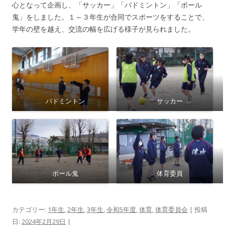
心となって企画し、「サッカー」「バドミントン」「ボール
鬼」をしました。１～３年生が合同でスポーツをすることで、
学年の壁を越え、交流の幅を広げる様子が見られました。
バドミントン
サッカー
ボール鬼
体育委員
カテゴリー:
1年生
,
2年生
,
3年生
,
令和5年度
,
体育
,
体育委員会
| 投稿
日:
2024年2月29日
|