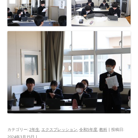
カテゴリー:
2年生
,
エクスプレッション
,
令和5年度
,
教科
| 投稿日:
2024年3月15日
|