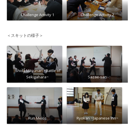
Challenge Activity 1
Challenge Activity 2
＜スキットの様子＞
Ishida Mitsunari ~Battle of
Sekigahara~
Sazae-san
Run Melos
Ryokan ~Japanese Inn~