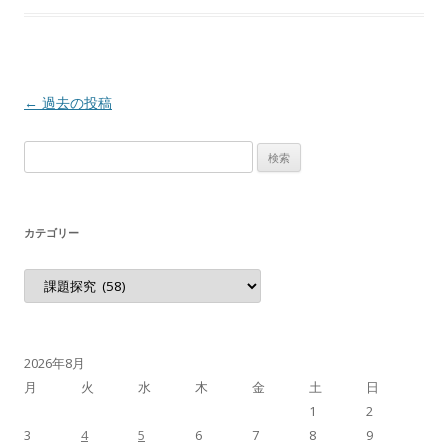
投稿ナビゲーション
←
過去の投稿
検索:
カテゴリー
カテゴリー
2026年8月
月
火
水
木
金
土
日
1
2
3
4
5
6
7
8
9