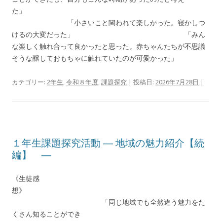
た」
「小さいこと関われて楽しかった。寝かしつ
けるの大変だった」 「みん
な楽しく触れ合って良かったと思った。赤ちゃんたちが不思議
そうな醸しておもちゃに触れていたのが可愛かった」
カテゴリー:
2年生
,
令和８年度
,
課題探究
| 投稿日:
2026年7月28日
|
１年生課題探究活動 ― 地域の魅力紹介【続
編】 ―
《生徒感
想》
「同じ地域でも全然違う魅力をた
くさん知ることができ