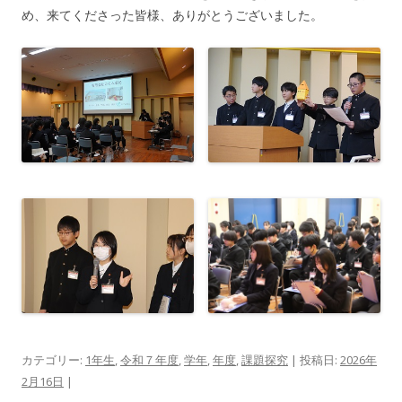
め、来てくださった皆様、ありがとうございました。
カテゴリー:
1年生
,
令和７年度
,
学年
,
年度
,
課題探究
| 投稿日:
2026年
2月16日
|