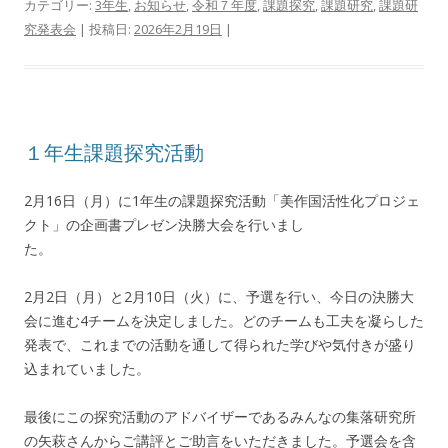
カテゴリー:
3年生
,
お知らせ
,
令和７年度
,
課題探究
,
課題研究
,
課題研
究発表会
| 投稿日:
2026年2月19日
|
１年生課題探究活動
2月16日（月）に1年生の課題探究活動「美作国活性化プロジェ
クト」の企画書プレゼン決勝大会を行いまし
た。
2月2日（月）と2月10日（火）に、予選を行い、今日の決勝大
会に進む4チームを決定しました。どのチームも工夫を凝らした
発表で、これまでの活動を通して得られた学びや気付きが盛り
込まれていました。
最後にこの探究活動のアドバイザーであるみんなの集落研究所
の矢萩さんからご講評とご助言をいただきました。予選会を含