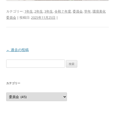
カテゴリー:
1年生
,
2年生
,
3年生
,
令和７年度
,
委員会
,
学年
,
環境美化
委員会
| 投稿日:
2025年11月25日
|
投稿ナビゲーション
←
過去の投稿
検索:
カテゴリー
カテゴリー