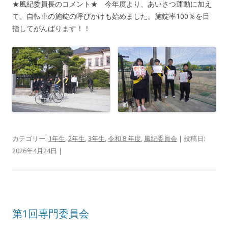
★風紀委員長のコメント★ 今年度より、あいさつ運動に加え
て、自転車の施錠の呼びかけも始めました。施錠率100％を目
指してがんばります！！
カテゴリー:
1年生
,
2年生
,
3年生
,
令和８年度
,
風紀委員会
| 投稿日:
2026年4月24日
|
第1回専門委員会