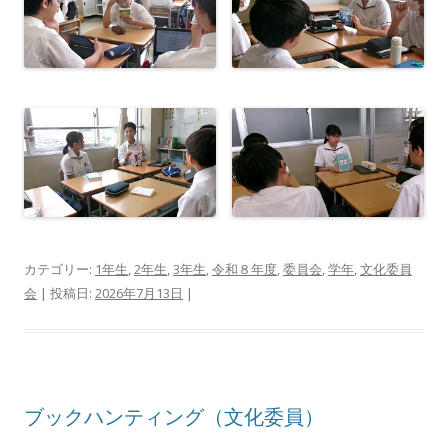
カテゴリー:
1年生
,
2年生
,
3年生
,
令和８年度
,
委員会
,
学年
,
文化委員
会
| 投稿日:
2026年7月13日
|
ブックハンティング（文化委員）