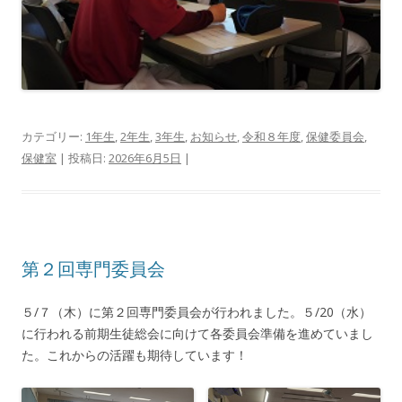
カテゴリー:
1年生
,
2年生
,
3年生
,
お知らせ
,
令和８年度
,
保健委員会
,
保健室
| 投稿日:
2026年6月5日
|
第２回専門委員会
５/７（木）に第２回専門委員会が行われました。５/20（水）
に行われる前期生徒総会に向けて各委員会準備を進めていまし
た。これからの活躍も期待しています！