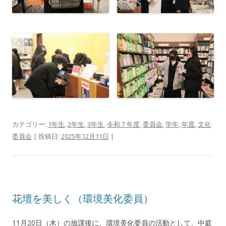
カテゴリー:
1年生
,
2年生
,
3年生
,
令和７年度
,
委員会
,
学年
,
年度
,
文化
委員会
| 投稿日:
2025年12月11日
|
花壇を美しく（環境美化委員）
11月20日（木）の放課後に、環境美化委員の活動として、中庭