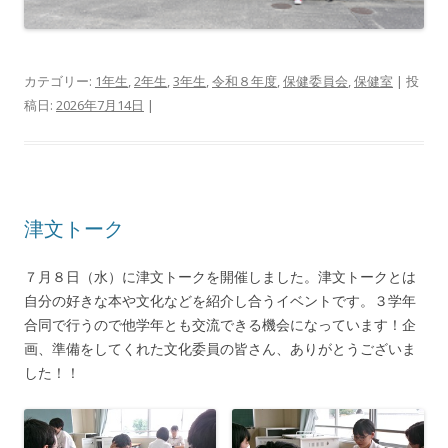
カテゴリー:
1年生
,
2年生
,
3年生
,
令和８年度
,
保健委員会
,
保健室
| 投
稿日:
2026年7月14日
|
津文トーク
７月８日（水）に津文トークを開催しました。津文トークとは
自分の好きな本や文化などを紹介し合うイベントです。３学年
合同で行うので他学年とも交流できる機会になっています！企
画、準備をしてくれた文化委員の皆さん、ありがとうございま
した！！