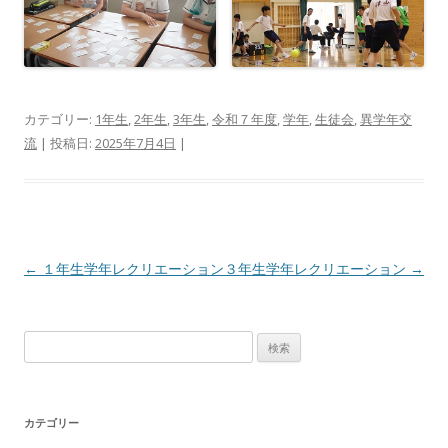
カテゴリー:
1年生
,
2年生
,
3年生
,
令和７年度
,
学年
,
生徒会
,
異学年交
流
| 投稿日:
2025年7月4日
|
投稿ナビゲーション
←
１年生学年レクリエーション
３年生学年レクリエーション
→
検索:
カテゴリー