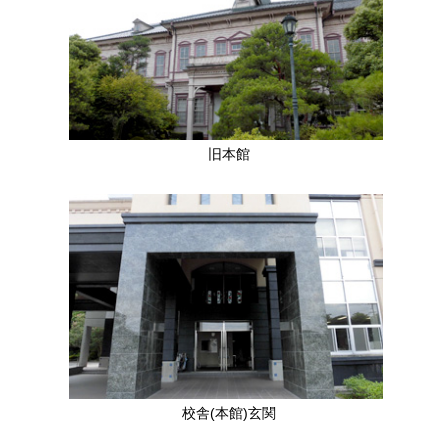
旧本館
校舎(本館)玄関